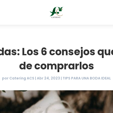
das: Los 6 consejos q
de comprarlos
por
Catering ACS
|
Abr 24, 2023
|
TIPS PARA UNA BODA IDEAL