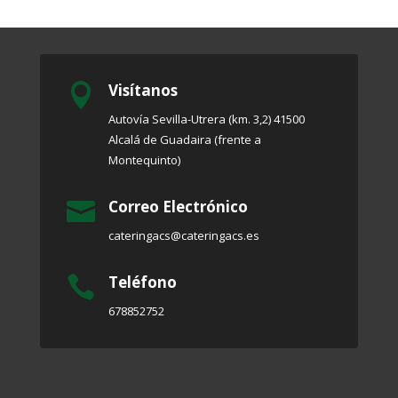
Visítanos

Autovía Sevilla-Utrera (km. 3,2) 41500
Alcalá de Guadaira (frente a
Montequinto)
Correo Electrónico

cateringacs@cateringacs.es
Teléfono

678852752