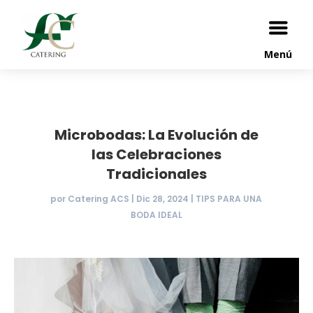
Menú
Microbodas: La Evolución de
las Celebraciones
Tradicionales
por
Catering ACS
|
Dic 28, 2024
|
TIPS PARA UNA
BODA IDEAL