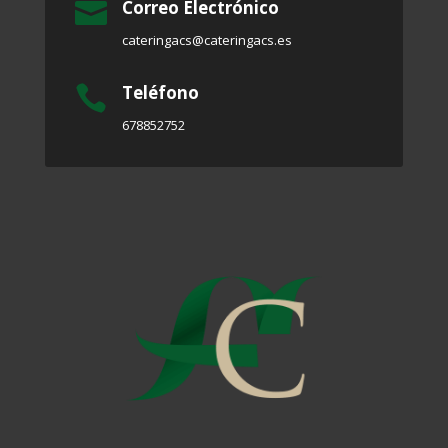
Correo Electrónico

cateringacs@cateringacs.es
Teléfono

678852752