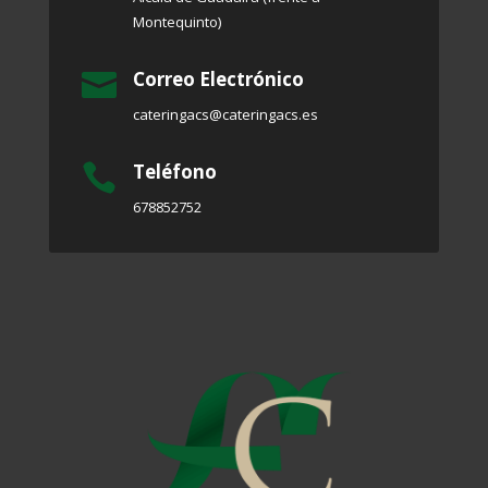
Montequinto)
Correo Electrónico

cateringacs@cateringacs.es
Teléfono

678852752