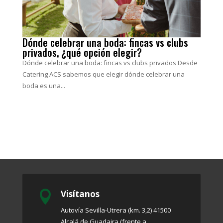
Dónde celebrar una boda: fincas vs clubs
privados, ¿qué opción elegir?
Dónde celebrar una boda: fincas vs clubs privados Desde
Catering ACS sabemos que elegir dónde celebrar una
boda es una...
Visítanos

Autovía Sevilla-Utrera (km. 3,2) 41500
Alcalá de Guadaira (frente a